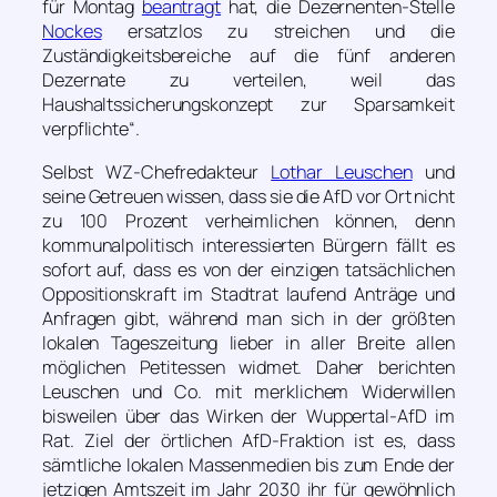
für Montag
beantragt
hat, die Dezernenten-Stelle
Nockes
ersatzlos zu streichen und die
Zuständigkeitsbereiche auf die fünf anderen
Dezernate zu verteilen, weil das
Haushaltssicherungskonzept zur Sparsamkeit
verpflichte“
.
Selbst WZ-Chefredakteur
Lothar Leuschen
und
seine Getreuen wissen, dass sie die AfD vor Ort nicht
zu 100 Prozent verheimlichen können, denn
kommunalpolitisch interessierten Bürgern fällt es
sofort auf, dass es von der einzigen tatsächlichen
Oppositionskraft im Stadtrat laufend Anträge und
Anfragen gibt, während man sich in der größten
lokalen Tageszeitung lieber in aller Breite allen
möglichen Petitessen widmet. Daher berichten
Leuschen und Co. mit merklichem Widerwillen
bisweilen über das Wirken der Wuppertal-AfD im
Rat. Ziel der örtlichen AfD-Fraktion ist es, dass
sämtliche lokalen Massenmedien bis zum Ende der
jetzigen Amtszeit im Jahr 2030 ihr für gewöhnlich