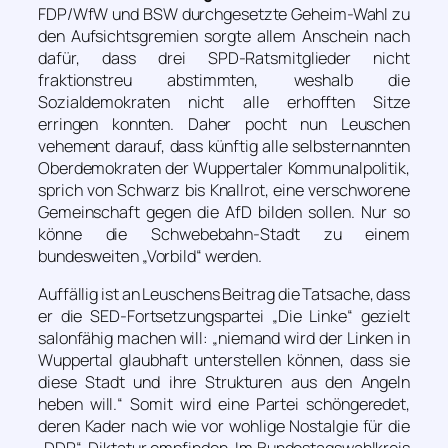
FDP/WfW und BSW durchgesetzte Geheim-Wahl zu
den Aufsichtsgremien sorgte allem Anschein nach
dafür, dass drei SPD-Ratsmitglieder nicht
fraktionstreu abstimmten, weshalb die
Sozialdemokraten nicht alle erhofften Sitze
erringen konnten. Daher pocht nun Leuschen
vehement darauf, dass künftig alle selbsternannten
Oberdemokraten der Wuppertaler Kommunalpolitik,
sprich von Schwarz bis Knallrot, eine verschworene
Gemeinschaft gegen die AfD bilden sollen. Nur so
könne die Schwebebahn-Stadt zu einem
bundesweiten „Vorbild“ werden.
Auffällig ist an Leuschens Beitrag die Tatsache, dass
er die SED-Fortsetzungspartei „Die Linke“ gezielt
salonfähig machen will:
„niemand wird der Linken in
Wuppertal glaubhaft unterstellen können, dass sie
diese Stadt und ihre Strukturen aus den Angeln
heben will.“
Somit wird eine Partei schöngeredet,
deren Kader nach wie vor wohlige Nostalgie für die
„DDR“-Diktatur empfinden. Im Bundestagswahlkreis