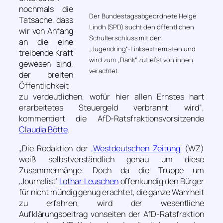
nochmals die
Der Bundestagsabgeordnete Helge
Tatsache, dass
Lindh (SPD) sucht den öffentlichen
wir von Anfang
Schulterschluss mit den
an die eine
„Jugendring“-Linksextremisten und
treibende Kraft
wird zum „Dank“ zutiefst von ihnen
gewesen sind,
verachtet.
der breiten
Öffentlichkeit
zu verdeutlichen, wofür hier allen Ernstes hart
erarbeitetes Steuergeld verbrannt wird“
,
kommentiert die AfD-Ratsfraktionsvorsitzende
Claudia Bötte
.
„Die Redaktion der
‚Westdeutschen Zeitung‘
(WZ)
weiß selbstverständlich genau um diese
Zusammenhänge. Doch da die Truppe um
‚Journalist‘
Lothar Leuschen
offenkundig den Bürger
für nicht mündig genug erachtet, die ganze Wahrheit
zu erfahren, wird der wesentliche
Aufklärungsbeitrag vonseiten der AfD-Ratsfraktion