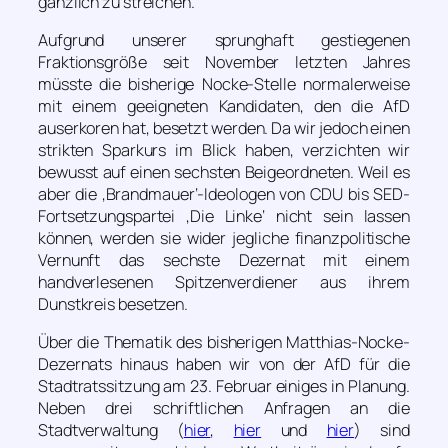
gänzlich zu streichen.
Aufgrund unserer sprunghaft gestiegenen
Fraktionsgröße seit November letzten Jahres
müsste die bisherige Nocke-Stelle normalerweise
mit einem geeigneten Kandidaten, den die AfD
auserkoren hat, besetzt werden. Da wir jedoch einen
strikten Sparkurs im Blick haben, verzichten wir
bewusst auf einen sechsten Beigeordneten. Weil es
aber die ‚Brandmauer‘-Ideologen von CDU bis SED-
Fortsetzungspartei ‚Die Linke‘ nicht sein lassen
können, werden sie wider jegliche finanzpolitische
Vernunft das sechste Dezernat mit einem
handverlesenen Spitzenverdiener aus ihrem
Dunstkreis besetzen.
Über die Thematik des bisherigen Matthias-Nocke-
Dezernats hinaus haben wir von der AfD für die
Stadtratssitzung am 23. Februar einiges in Planung.
Neben drei schriftlichen Anfragen an die
Stadtverwaltung (
hier
,
hier
und
hier
) sind