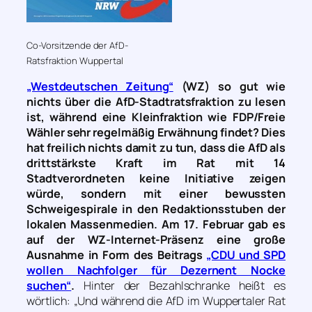
Co-Vorsitzende der AfD-
Ratsfraktion Wuppertal
„Westdeutschen Zeitung“
(WZ) so gut wie
nichts über die AfD-Stadtratsfraktion zu lesen
ist, während eine Kleinfraktion wie FDP/Freie
Wähler sehr regelmäßig Erwähnung findet? Dies
hat freilich nichts damit zu tun, dass die AfD als
drittstärkste Kraft im Rat mit 14
Stadtverordneten keine Initiative zeigen
würde, sondern mit einer bewussten
Schweigespirale in den Redaktionsstuben der
lokalen Massenmedien. Am 17. Februar gab es
auf der WZ-Internet-Präsenz eine große
Ausnahme in Form des Beitrags
„CDU und SPD
wollen Nachfolger für Dezernent Nocke
suchen“
.
Hinter der Bezahlschranke heißt es
wörtlich:
„Und während die AfD im Wuppertaler Rat