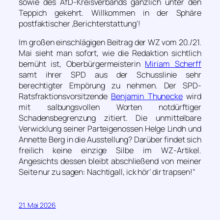
sowie des AfD-Kreisverbands gänzlich unter den
Teppich gekehrt. Willkommen in der Sphäre
postfaktischer ‚Berichterstattung‘!
Im großen einschlägigen Beitrag der WZ vom 20./21.
Mai sieht man sofort, wie die Redaktion sichtlich
bemüht ist, Oberbürgermeisterin
Miriam Scherff
samt ihrer SPD aus der Schusslinie sehr
berechtigter Empörung zu nehmen. Der SPD-
Ratsfraktionsvorsitzende
Benjamin Thunecke
wird
mit salbungsvollen Worten notdürftiger
Schadensbegrenzung zitiert. Die unmittelbare
Verwicklung seiner Parteigenossen Helge Lindh und
Annette Berg in die Ausstellung? Darüber findet sich
freilich keine einzige Silbe im WZ-Artikel.
Angesichts dessen bleibt abschließend von meiner
Seite nur zu sagen: Nachtigall, ick hör’ dir trapsen!“
21. Mai 2026