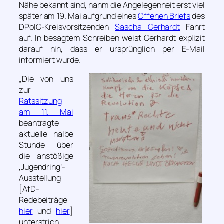
Nähe bekannt sind, nahm die Angelegenheit erst viel
später am 19. Mai aufgrund eines
Offenen Briefs
des
DPolG-Kreisvorsitzenden
Sascha Gerhardt
Fahrt
auf. In besagtem Schreiben weist Gerhardt explizit
darauf hin, dass er ursprünglich per E-Mail
informiert wurde.
„Die von uns
zur
Ratssitzung
am 11. Mai
beantragte
aktuelle halbe
Stunde über
die anstößige
‚Jugendring‘-
Ausstellung
[AfD-
Redebeiträge
hier
und
hier
]
unterstrich