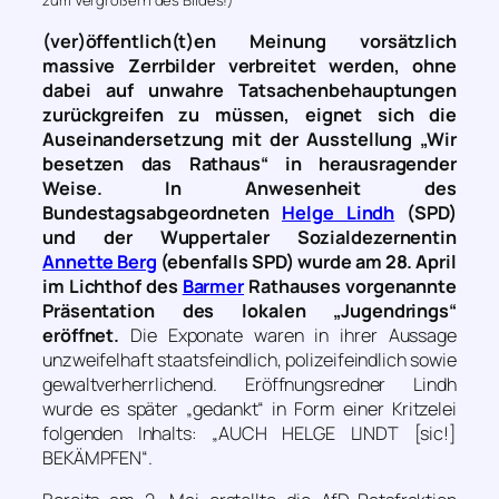
(ver)öffentlich(t)en Meinung vorsätzlich
massive Zerrbilder verbreitet werden, ohne
dabei auf unwahre Tatsachenbehauptungen
zurückgreifen zu müssen, eignet sich die
Auseinandersetzung mit der Ausstellung „Wir
besetzen das Rathaus“ in herausragender
Weise. In Anwesenheit des
Bundestagsabgeordneten
Helge Lindh
(SPD)
und der Wuppertaler Sozialdezernentin
Annette Berg
(ebenfalls SPD) wurde am 28. April
im Lichthof des
Barmer
Rathauses vorgenannte
Präsentation des lokalen „Jugendrings“
eröffnet.
Die Exponate waren in ihrer Aussage
unzweifelhaft staatsfeindlich, polizeifeindlich sowie
gewaltverherrlichend. Eröffnungsredner Lindh
wurde es später „gedankt“ in Form einer Kritzelei
folgenden Inhalts: „AUCH HELGE LINDT [sic!]
BEKÄMPFEN“.