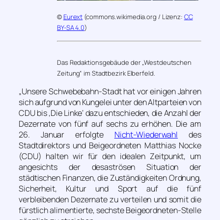
©
Eurext
(commons.wikimedia.org / Lizenz:
CC
BY-SA 4.0
)
Das Redaktionsgebäude der „Westdeutschen
Zeitung“ im Stadtbezirk Elberfeld.
„Unsere Schwebebahn-Stadt hat vor einigen Jahren
sich aufgrund von Kungelei unter den Altparteien von
CDU bis ‚Die Linke‘ dazu entschieden, die Anzahl der
Dezernate von fünf auf sechs zu erhöhen. Die am
26. Januar erfolgte
Nicht-Wiederwahl
des
Stadtdirektors und Beigeordneten Matthias Nocke
(CDU) halten wir für den idealen Zeitpunkt, um
angesichts der desaströsen Situation der
städtischen Finanzen, die Zuständigkeiten Ordnung,
Sicherheit, Kultur und Sport auf die fünf
verbleibenden Dezernate zu verteilen und somit die
fürstlich alimentierte, sechste Beigeordneten-Stelle