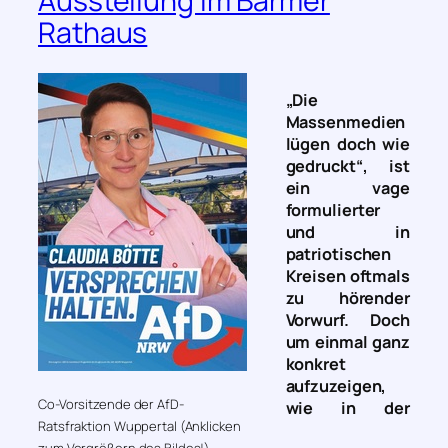
Ausstellung im Barmer
Rathaus
„Die
Massenmedien
lügen doch wie
gedruckt“
, ist
ein vage
formulierter
und in
patriotischen
Kreisen oftmals
zu hörender
Vorwurf. Doch
um einmal ganz
konkret
aufzuzeigen,
Co-Vorsitzende der AfD-
wie in der
Ratsfraktion Wuppertal (Anklicken
zum Vergrößern des Bildes!)