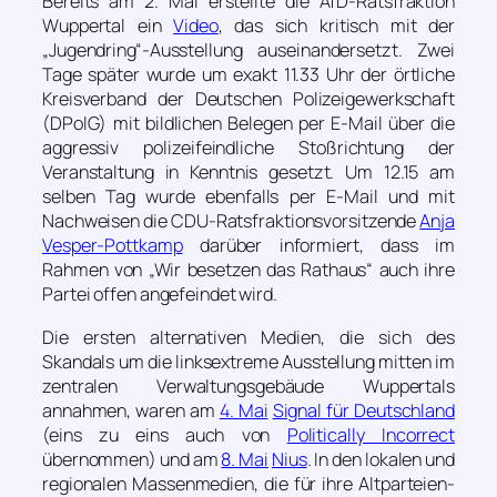
Bereits am 2. Mai erstellte die AfD-Ratsfraktion
Wuppertal ein
Video
, das sich kritisch mit der
„Jugendring“-Ausstellung auseinandersetzt. Zwei
Tage später wurde um exakt 11.33 Uhr der örtliche
Kreisverband der Deutschen Polizeigewerkschaft
(DPolG) mit bildlichen Belegen per E-Mail über die
aggressiv polizeifeindliche Stoßrichtung der
Veranstaltung in Kenntnis gesetzt. Um 12.15 am
selben Tag wurde ebenfalls per E-Mail und mit
Nachweisen die CDU-Ratsfraktionsvorsitzende
Anja
Vesper-Pottkamp
darüber informiert, dass im
Rahmen von „Wir besetzen das Rathaus“ auch ihre
Partei offen angefeindet wird.
Die ersten alternativen Medien, die sich des
Skandals um die linksextreme Ausstellung mitten im
zentralen Verwaltungsgebäude Wuppertals
annahmen, waren am
4. Mai
Signal für Deutschland
(eins zu eins auch von
Politically Incorrect
übernommen) und am
8. Mai
Nius
. In den lokalen und
regionalen Massenmedien, die für ihre Altparteien-