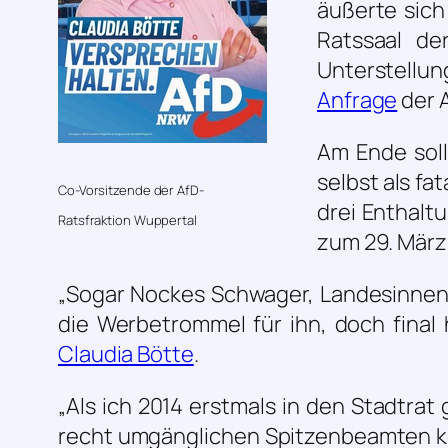
äußerte sich
Ratssaal de
Unterstellu
Anfrage
der A
Am Ende soll
selbst als fa
Co-Vorsitzende der AfD-
drei Enthalt
Ratsfraktion Wuppertal
zum 29. März
„Sogar Nockes Schwager, Landesinnen
die Werbetrommel für ihn, doch final 
Claudia Bötte
.
„Als ich 2014 erstmals in den Stadtrat
recht umgänglichen Spitzenbeamten ke