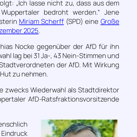
olgt:
„Ich lasse nicht zu, dass aus dem
 Wuppertaler bedroht werden.“
Jene
sterin
Miriam Scherff
(SPD) eine
Große
ezember 2025
.
thias Nocke gegenüber der AfD für ihn
wahl lag bei 31 Ja-, 43 Nein-Stimmen und
Stadtverordneten der AfD. Mit Wirkung
 Hut zu nehmen.
te zwecks Wiederwahl als Stadtdirektor
ppertaler AfD-Ratsfraktionsvorsitzende
enschlich
 Eindruck