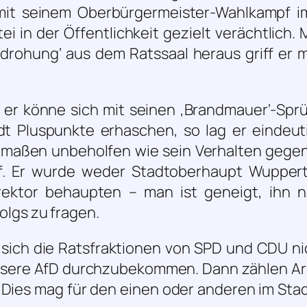
mit seinem Oberbürgermeister-Wahlkampf i
ei in der Öffentlichkeit gezielt verächtlich. 
edrohung‘ aus dem Ratssaal heraus griff er 
 er könne sich mit seinen ‚Brandmauer‘-Spr
dt Pluspunkte erhaschen, so lag er eindeuti
rmaßen unbeholfen wie sein Verhalten gege
. Er wurde weder Stadtoberhaupt Wuppert
irektor behaupten – man ist geneigt, ihn
olgs zu fragen.
 sich die Ratsfraktionen von SPD und CDU nic
 unsere AfD durchzubekommen. Dann zählen 
 Dies mag für den einen oder anderen im Stad