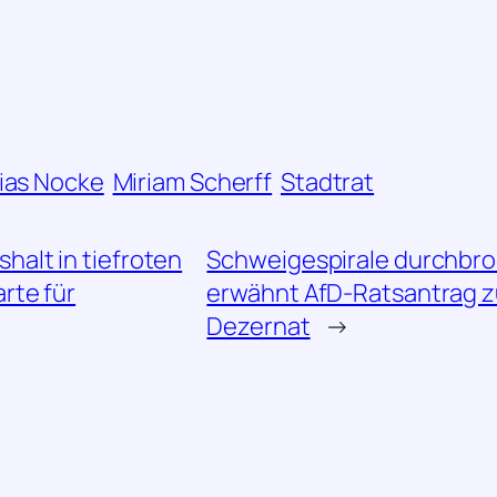
“
ias Nocke
Miriam Scherff
Stadtrat
halt in tiefroten
Schweigespirale durchbro
rte für
erwähnt AfD-Ratsantrag z
Dezernat
→