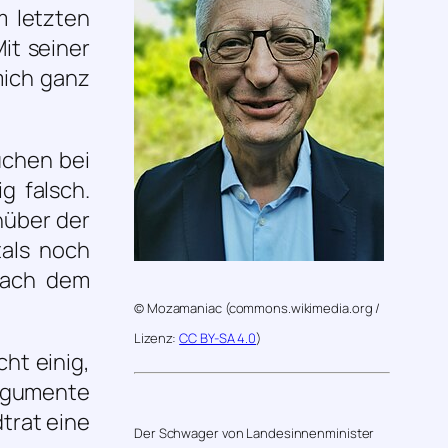
m letzten
Mit seiner
mich ganz
üchen bei
g falsch.
nüber der
als noch
 nach dem
© Mozamaniac (commons.wikimedia.org /
Lizenz:
CC BY-SA 4.0
)
ht einig,
Argumente
trat eine
Der Schwager von Landesinnenminister