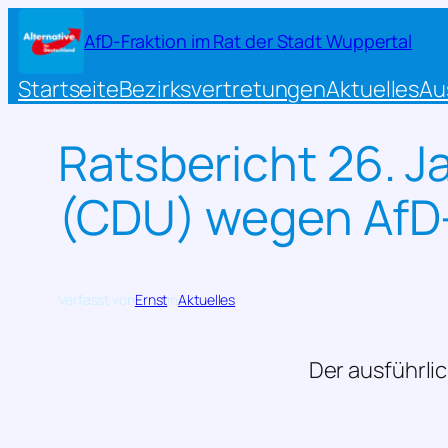
Zum
AfD-Fraktion im Rat der Stadt Wuppertal
Inhalt
springen
Startseite
Bezirksvertretungen
Aktuelles
Au
Ratsbericht 26. J
(CDU) wegen AfD
Verfasst von
Ernst
in
Aktuelles
Der ausführlic