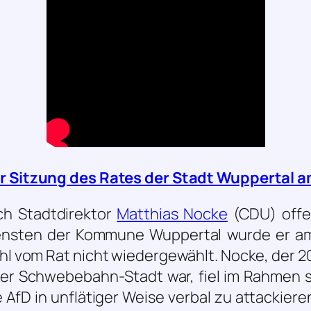
 Sitzung des Rates der Stadt Wuppertal a
ch Stadtdirektor
Matthias Nocke
(CDU) offen
iensten der Kommune Wuppertal wurde er am
l vom Rat nicht wiedergewählt. Nocke, der 20
der Schwebebahn-Stadt war, fiel im Rahmen s
e AfD in unflätiger Weise verbal zu attackiere