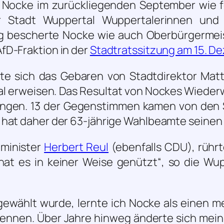
 Nocke im zurückliegenden September wie f
r Stadt Wuppertal Wuppertalerinnen und
ng bescherte Nocke wie auch Oberbürgermei
fD-Fraktion in der
Stadtratssitzung am 15. D
te sich das Gebaren von Stadtdirektor Mat
tal erweisen. Das Resultat von Nockes Wieder
ungen. 13 der Gegenstimmen kamen von den 
 hat daher der 63-jährige Wahlbeamte seinen
minister
Herbert Reul
(ebenfalls CDU), rühr
hat es in keiner Weise genützt“
, so die Wu
 gewählt wurde, lernte ich Nocke als einen m
nnen. Über Jahre hinweg änderte sich mein