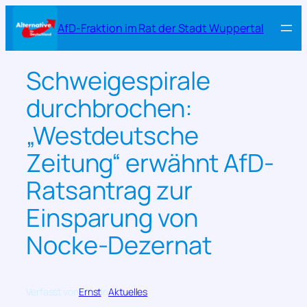
Zum
AfD-Fraktion im Rat der Stadt Wuppertal
Inhalt
springen
Schweigespirale
durchbrochen:
„Westdeutsche
Zeitung“ erwähnt AfD-
Ratsantrag zur
Einsparung von
Nocke-Dezernat
Verfasst von
Ernst
in
Aktuelles