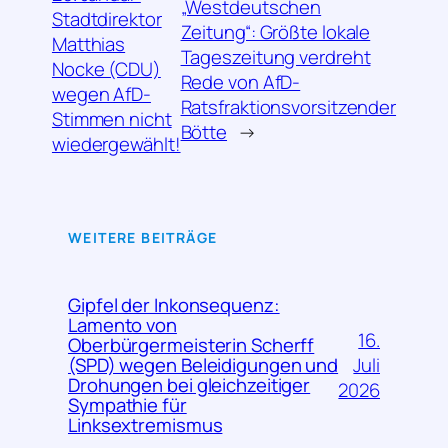
„Westdeutschen
Stadtdirektor
Zeitung“: Größte lokale
Matthias
Tageszeitung verdreht
Nocke (CDU)
Rede von AfD-
wegen AfD-
Ratsfraktionsvorsitzender
Stimmen nicht
Bötte
→
wiedergewählt!
WEITERE BEITRÄGE
Gipfel der Inkonsequenz:
Lamento von
16.
Oberbürgermeisterin Scherff
Juli
(SPD) wegen Beleidigungen und
Drohungen bei gleichzeitiger
2026
Sympathie für
Linksextremismus