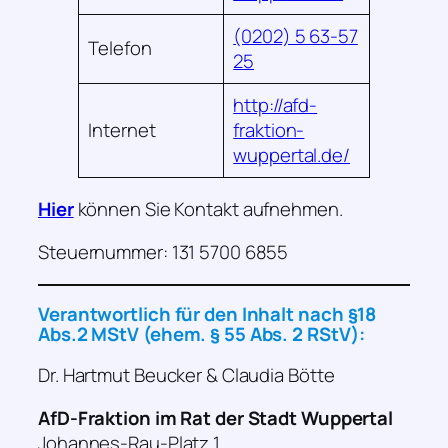
(0202) 5 63-57
Telefon
25
http://afd-
Internet
fraktion-
wuppertal.de/
Hier
können Sie Kontakt aufnehmen.
Steuernummer: 131 5700 6855
Verantwortlich für den Inhalt nach
§18
Abs.2 MStV (ehem. § 55 Abs. 2 RStV)
:
Dr. Hartmut Beucker & Claudia Bötte
AfD-Fraktion im Rat der Stadt Wuppertal
Johannes-Rau-Platz 1