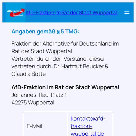
Zum
AfD-Fraktion im Rat der Stadt Wuppertal
Inhalt
springen
Angaben gemäß § 5 TMG:
Fraktion der Alternative für Deutschland im
Rat der Stadt Wuppertal
Vertreten durch den Vorstand, dieser
vertreten durch: Dr. Hartmut Beucker &
Claudia Bötte
AfD-Fraktion im Rat der Stadt Wuppertal
Johannes-Rau-Platz 1
42275 Wuppertal
kontakt@afd-
E-Mail
fraktion-
wuppertal.de