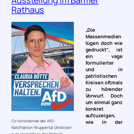
Ausstellung im Barmer
Rathaus
„Die
Massenmedien
lügen doch wie
gedruckt“
, ist
ein vage
formulierter
und in
patriotischen
Kreisen oftmals
zu hörender
Vorwurf. Doch
um einmal ganz
konkret
aufzuzeigen,
Co-Vorsitzende der AfD-
wie in der
Ratsfraktion Wuppertal (Anklicken
zum Vergrößern des Bildes!)