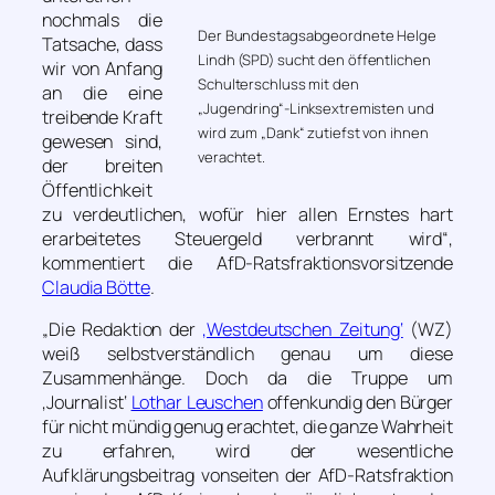
nochmals die
Der Bundestagsabgeordnete Helge
Tatsache, dass
Lindh (SPD) sucht den öffentlichen
wir von Anfang
Schulterschluss mit den
an die eine
„Jugendring“-Linksextremisten und
treibende Kraft
wird zum „Dank“ zutiefst von ihnen
gewesen sind,
verachtet.
der breiten
Öffentlichkeit
zu verdeutlichen, wofür hier allen Ernstes hart
erarbeitetes Steuergeld verbrannt wird“
,
kommentiert die AfD-Ratsfraktionsvorsitzende
Claudia Bötte
.
„Die Redaktion der
‚Westdeutschen Zeitung‘
(WZ)
weiß selbstverständlich genau um diese
Zusammenhänge. Doch da die Truppe um
‚Journalist‘
Lothar Leuschen
offenkundig den Bürger
für nicht mündig genug erachtet, die ganze Wahrheit
zu erfahren, wird der wesentliche
Aufklärungsbeitrag vonseiten der AfD-Ratsfraktion