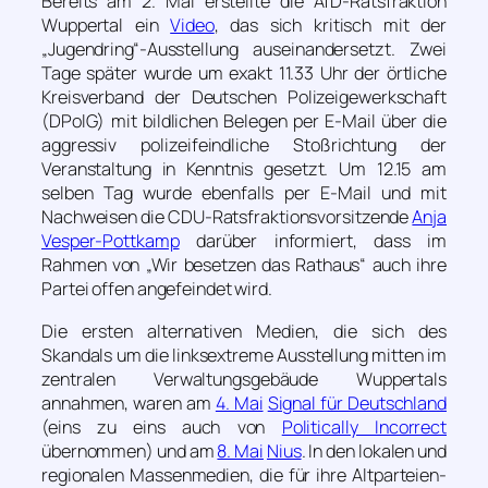
Bereits am 2. Mai erstellte die AfD-Ratsfraktion
Wuppertal ein
Video
, das sich kritisch mit der
„Jugendring“-Ausstellung auseinandersetzt. Zwei
Tage später wurde um exakt 11.33 Uhr der örtliche
Kreisverband der Deutschen Polizeigewerkschaft
(DPolG) mit bildlichen Belegen per E-Mail über die
aggressiv polizeifeindliche Stoßrichtung der
Veranstaltung in Kenntnis gesetzt. Um 12.15 am
selben Tag wurde ebenfalls per E-Mail und mit
Nachweisen die CDU-Ratsfraktionsvorsitzende
Anja
Vesper-Pottkamp
darüber informiert, dass im
Rahmen von „Wir besetzen das Rathaus“ auch ihre
Partei offen angefeindet wird.
Die ersten alternativen Medien, die sich des
Skandals um die linksextreme Ausstellung mitten im
zentralen Verwaltungsgebäude Wuppertals
annahmen, waren am
4. Mai
Signal für Deutschland
(eins zu eins auch von
Politically Incorrect
übernommen) und am
8. Mai
Nius
. In den lokalen und
regionalen Massenmedien, die für ihre Altparteien-