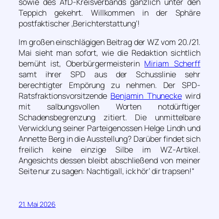
sowie des AfD-Kreisverbands gänzlich unter den
Teppich gekehrt. Willkommen in der Sphäre
postfaktischer ‚Berichterstattung‘!
Im großen einschlägigen Beitrag der WZ vom 20./21.
Mai sieht man sofort, wie die Redaktion sichtlich
bemüht ist, Oberbürgermeisterin
Miriam Scherff
samt ihrer SPD aus der Schusslinie sehr
berechtigter Empörung zu nehmen. Der SPD-
Ratsfraktionsvorsitzende
Benjamin Thunecke
wird
mit salbungsvollen Worten notdürftiger
Schadensbegrenzung zitiert. Die unmittelbare
Verwicklung seiner Parteigenossen Helge Lindh und
Annette Berg in die Ausstellung? Darüber findet sich
freilich keine einzige Silbe im WZ-Artikel.
Angesichts dessen bleibt abschließend von meiner
Seite nur zu sagen: Nachtigall, ick hör’ dir trapsen!“
21. Mai 2026