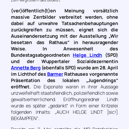
(ver)öffentlich(t)en Meinung vorsätzlich
massive Zerrbilder verbreitet werden, ohne
dabei auf unwahre Tatsachenbehauptungen
zurückgreifen zu müssen, eignet sich die
Auseinandersetzung mit der Ausstellung „Wir
besetzen das Rathaus“ in herausragender
Weise. In Anwesenheit des
Bundestagsabgeordneten
Helge Lindh
(SPD)
und der Wuppertaler Sozialdezernentin
Annette Berg
(ebenfalls SPD) wurde am 28. April
im Lichthof des
Barmer
Rathauses vorgenannte
Präsentation des lokalen „Jugendrings“
eröffnet.
Die Exponate waren in ihrer Aussage
unzweifelhaft staatsfeindlich, polizeifeindlich sowie
gewaltverherrlichend. Eröffnungsredner Lindh
wurde es später „gedankt“ in Form einer Kritzelei
folgenden Inhalts: „AUCH HELGE LINDT [sic!]
BEKÄMPFEN“.