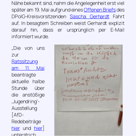
Nähe bekannt sind, nahm die Angelegenheit erst viel
später am 19. Mai aufgrund eines
Offenen Briefs
des
DPolG-Kreisvorsitzenden
Sascha Gerhardt
Fahrt
auf. In besagtem Schreiben weist Gerhardt explizit
darauf hin, dass er ursprünglich per E-Mail
informiert wurde.
„Die von uns
zur
Ratssitzung
am 11. Mai
beantragte
aktuelle halbe
Stunde über
die anstößige
‚Jugendring‘-
Ausstellung
[AfD-
Redebeiträge
hier
und
hier
]
unterstrich