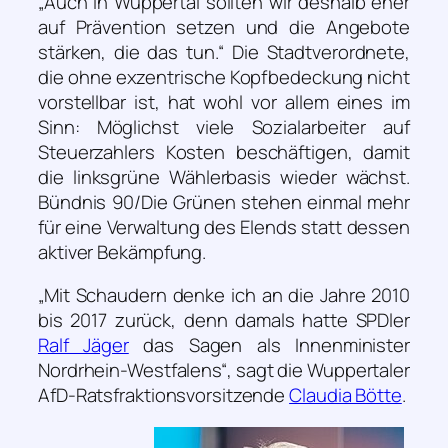
„Auch in Wuppertal sollten wir deshalb eher
auf Prävention setzen und die Angebote
stärken, die das tun.“
Die Stadtverordnete,
die ohne exzentrische Kopfbedeckung nicht
vorstellbar ist, hat wohl vor allem eines im
Sinn: Möglichst viele Sozialarbeiter auf
Steuerzahlers Kosten beschäftigen, damit
die linksgrüne Wählerbasis wieder wächst.
Bündnis 90/Die Grünen stehen einmal mehr
für eine Verwaltung des Elends statt dessen
aktiver Bekämpfung.
„Mit Schaudern denke ich an die Jahre 2010
bis 2017 zurück, denn damals hatte SPDler
Ralf Jäger
das Sagen als Innenminister
Nordrhein-Westfalens“
, sagt die Wuppertaler
AfD-Ratsfraktionsvorsitzende
Claudia Bötte
.