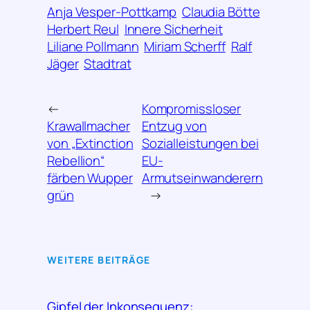
Anja Vesper-Pottkamp
Claudia Bötte
Herbert Reul
Innere Sicherheit
Liliane Pollmann
Miriam Scherff
Ralf
Jäger
Stadtrat
←
Kompromissloser
Krawallmacher
Entzug von
von „Extinction
Sozialleistungen bei
Rebellion“
EU-
färben Wupper
Armutseinwanderern
grün
→
WEITERE BEITRÄGE
Gipfel der Inkonsequenz: