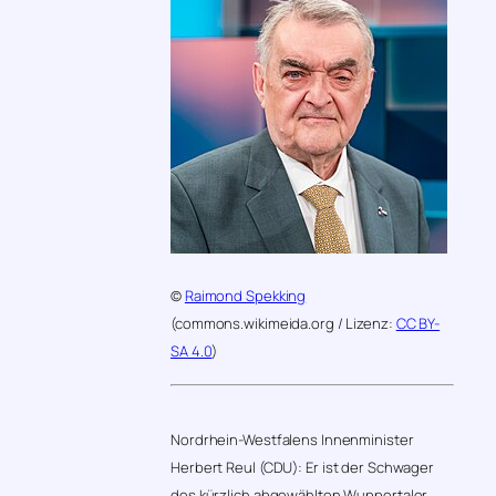
©
Raimond Spekking
(commons.wikimeida.org / Lizenz:
CC BY-
SA 4.0
)
Nordrhein-Westfalens Innenminister
Herbert Reul (CDU): Er ist der Schwager
des kürzlich abgewählten Wuppertaler