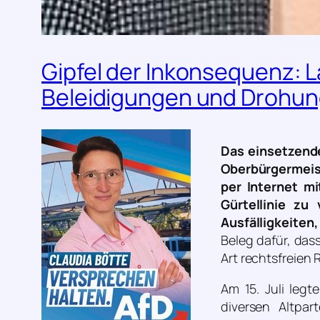
Gipfel der Inkonsequenz: 
Beleidigungen und Drohung
Das einsetzend
Oberbürgermeis
per Internet mi
Gürtellinie zu
Ausfälligkeiten
Beleg dafür, das
Art rechtsfreien
Am 15. Juli leg
diversen Altpar