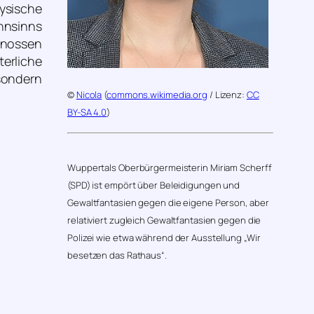
ysische
hnsinns
enossen
erliche
 sondern
©
Nicola
(
commons.wikimedia.org
/ Lizenz:
CC
BY-SA 4.0
)
Wuppertals Oberbürgermeisterin Miriam Scherff
(SPD) ist empört über Beleidigungen und
Gewaltfantasien gegen die eigene Person, aber
relativiert zugleich Gewaltfantasien gegen die
Polizei wie etwa während der Ausstellung „Wir
besetzen das Rathaus“.