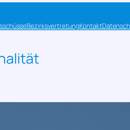
sschüsse
Bezirksvertretung
Kontakt
Datensch
nalität