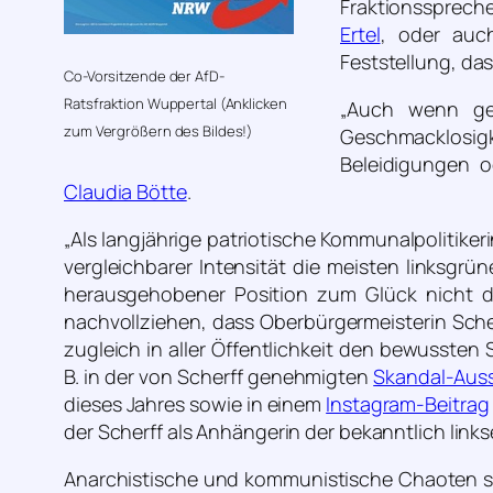
Fraktionssprech
Ertel
, oder auc
Feststellung, das
Co-Vorsitzende der AfD-
Ratsfraktion Wuppertal (Anklicken
„Auch wenn gew
zum Vergrößern des Bildes!)
Geschmacklosigk
Beleidigungen o
Claudia Bötte
.
„Als langjährige patriotische Kommunalpolitiker
vergleichbarer Intensität die meisten linksgr
herausgehobener Position zum Glück nicht d
nachvollziehen, dass Oberbürgermeisterin Scher
zugleich in aller Öffentlichkeit den bewussten 
B. in der von Scherff genehmigten
Skandal-Auss
dieses Jahres sowie in einem
Instagram-Beitrag
der Scherff als Anhängerin der bekanntlich li
Anarchistische und kommunistische Chaoten si