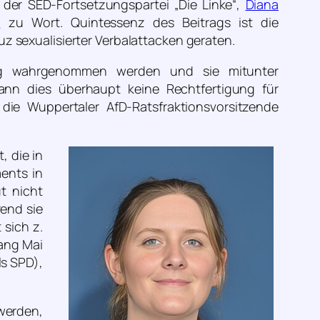
e der SED-Fortsetzungspartei „Die Linke“,
Diana
n
zu Wort. Quintessenz des Beitrags ist die
uz sexualisierter Verbalattacken geraten.
vig wahrgenommen werden und sie mitunter
ann dies überhaupt keine Rechtfertigung für
 die Wuppertaler AfD-Ratsfraktionsvorsitzende
, die in
ents in
t nicht
rend sie
 sich z.
ang Mai
ls SPD),
werden,