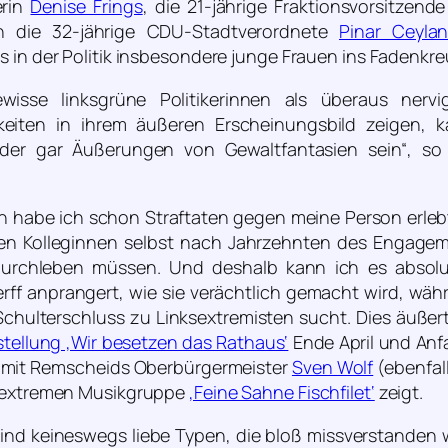
erin
Denise Frings
, die 21-jährige Fraktionsvorsitzend
h die 32-jährige CDU-Stadtverordnete
Pinar Ceyla
s in der Politik insbesondere junge Frauen ins Fadenkre
isse linksgrüne Politikerinnen als überaus ner
eiten in ihrem äußeren Erscheinungsbild zeigen, k
der gar Äußerungen von Gewaltfantasien sein“
, so
in habe ich schon Straftaten gegen meine Person erlebt
ünen Kolleginnen selbst nach Jahrzehnten des Engagem
urchleben müssen. Und deshalb kann ich es absolu
ff anprangert, wie sie verächtlich gemacht wird, wäh
Schulterschluss zu Linksextremisten sucht. Dies äußert
tellung ‚Wir besetzen das Rathaus‘
Ende April und Anf
mit Remscheids Oberbürgermeister
Sven Wolf
(ebenfal
nksextremen Musikgruppe
‚Feine Sahne Fischfilet‘
zeigt.
nd keineswegs liebe Typen, die bloß missverstanden 