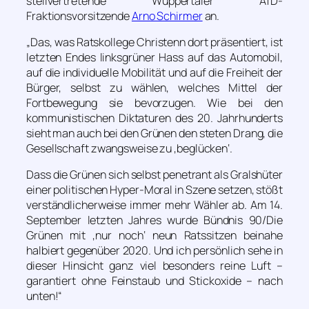
stellvertretende Wuppertaler AfD-
Fraktionsvorsitzende
Arno Schirmer
an.
„Das, was Ratskollege Christenn dort präsentiert, ist
letzten Endes linksgrüner Hass auf das Automobil,
auf die individuelle Mobilität und auf die Freiheit der
Bürger, selbst zu wählen, welches Mittel der
Fortbewegung sie bevorzugen. Wie bei den
kommunistischen Diktaturen des 20. Jahrhunderts
sieht man auch bei den Grünen den steten Drang, die
Gesellschaft zwangsweise zu ‚beglücken‘.
Dass die Grünen sich selbst penetrant als Gralshüter
einer politischen Hyper-Moral in Szene setzen, stößt
verständlicherweise immer mehr Wähler ab. Am 14.
September letzten Jahres wurde Bündnis 90/Die
Grünen mit ‚nur noch‘ neun Ratssitzen beinahe
halbiert gegenüber 2020. Und ich persönlich sehe in
dieser Hinsicht ganz viel besonders reine Luft –
garantiert ohne Feinstaub und Stickoxide – nach
unten!“