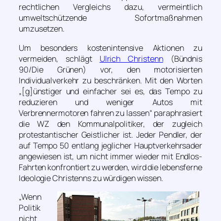
rechtlichen Vergleichs dazu, vermeintlich
umweltschützende Sofortmaßnahmen
umzusetzen.
Um besonders kostenintensive Aktionen zu
vermeiden, schlägt
Ulrich Christenn
(Bündnis
90/Die Grünen) vor, den motorisierten
Individualverkehr zu beschränken. Mit den Worten
„[g]ünstiger und einfacher sei es, das Tempo zu
reduzieren und weniger Autos mit
Verbrennermotoren fahren zu lassen“
paraphrasiert
die WZ den Kommunalpolitiker, der zugleich
protestantischer Geistlicher ist. Jeder Pendler, der
auf Tempo 50 entlang jeglicher Hauptverkehrsader
angewiesen ist, um nicht immer wieder mit Endlos-
Fahrten konfrontiert zu werden, wird die lebensferne
Ideologie Christenns zu würdigen wissen.
„Wenn
Politik
nicht