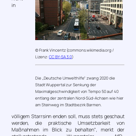
in
© Frank Vincentz (commons.wikimedia.org /
Lizenz:
CC BY-SA 3.0
)
Die „Deutsche Umwelthilfe“ zwang 2020 die
Stadt Wuppertal zur Senkung der
Maximalgeschwindigkeit von Tempo 50 auf 40
entlang der zentralen Nord-Süd-Achsen wie hier
am Steinweg im Stadtbezirk Barmen.
völligem Starrsinn enden soll, muss stets geschaut
werden, die praktische Umsetzbarkeit von
Maßnahmen im Blick zu behalten“
, merkt der